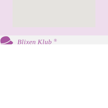
®
Blixen Klub
Blixen Klub er en social og kulturel klub for
kvinder 60+, som mødes med fast frekvens til
hyggeligt samvær, foredrag og andre
aktiviteter.
Vores værdier er fællesskab, inspiration og
netværk. Der er ingen krav eller fordomme –
som Karen Blixen favner vi alle.